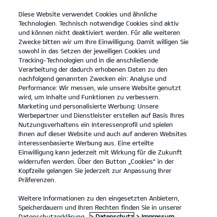
Diese Website verwendet Cookies und ähnliche
open
Technologien. Technisch notwendige Cookies sind aktiv
menu
und können nicht deaktiviert werden. Für alle weiteren
KONTAKT
Zwecke bitten wir um Ihre Einwilligung. Damit willigen Sie
sowohl in das Setzen der jeweiligen Cookies und
Tracking-Technologien und in die anschließende
...
ANGEBOTE
Verarbeitung der dadurch erhobenen Daten zu den
nachfolgend genannten Zwecken ein: Analyse und
KIA SERVICEANGEBOTE
Performance: Wir messen, wie unsere Website genutzt
wird, um Inhalte und Funktionen zu verbessern.
Marketing und personalisierte Werbung: Unsere
Werbepartner und Dienstleister erstellen auf Basis Ihres
Nutzungsverhaltens ein Interessenprofil und spielen
Ihnen auf dieser Website und auch auf anderen Websites
interessenbasierte Werbung aus. Eine erteilte
Einwilligung kann jederzeit mit Wirkung für die Zukunft
Angebote
widerrufen werden. Über den Button „Cookies“ in der
Kopfzeile gelangen Sie jederzeit zur Anpassung Ihrer
Präferenzen.
Unsere Service Angebote.
Weitere Informationen zu den eingesetzten Anbietern,
Wir haben eine Reihe von Service Angeboten für Kia Besitzer,
Speicherdauern und Ihren Rechten finden Sie in unserer
die nach Reparaturen, Upgrades oder neuen Teilen für ihr
Datenschutzerklärung.
> Datenschutz
> Impressum