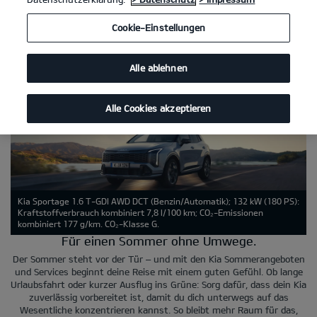
Fahrzeug suchen. Unsere engagierten Serviceteams stehen
bereit, um zuverlässige Arbeiten an deinem Kia durchzuführen,
Cookie-Einstellungen
und du kannst neue Teile für deinen Kia finanzieren – alles zu
attraktiven Preisen. Die Kia Service Angebote umfassen alle
dauerhaften Aktionen, die wir anbieten, sowie unsere
Alle ablehnen
saisonalen Service Angebote im Frühling, Sommer, Herbst und
Winter.
Alle Cookies akzeptieren
Kia Sportage 1.6 T-GDI AWD DCT (Benzin/Automatik); 132 kW (180 PS):
Kraftstoffverbrauch kombiniert 7,8 l/100 km; CO₂-Emissionen
kombiniert 177 g/km. CO₂-Klasse G.
Für einen Sommer ohne Umwege.
Der Sommer steht vor der Tür – und mit den Kia Sommerangeboten
und Services beginnt deine Reise mit einem guten Gefühl. Ob lange
Urlaubsfahrt oder kurzer Ausflug ins Grüne: Sorg dafür, dass dein Kia
zuverlässig vorbereitet ist, damit du dich unterwegs auf das
Wesentliche konzentrieren kannst. So bleibt mehr Raum für das,