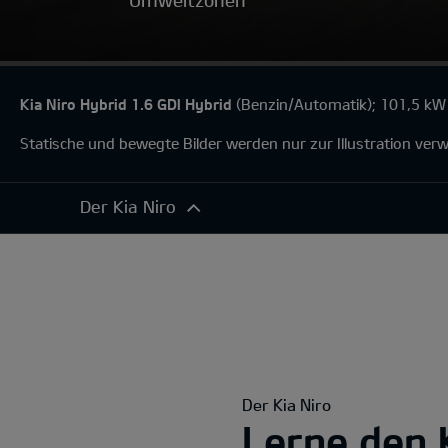
Umweltzonen
Kia Niro Hybrid 1.6 GDI Hybrid
(Benzin/Automatik); 101,5 kW 
Statische und bewegte Bilder werden nur zur Illustration ve
Der Kia Niro
Der Kia Niro
Exterieur
Komfort
Konnektivität
Antrieb
Der Kia Niro
Sicherheitsfunktionen
Lerne den 
360°-Darstellung