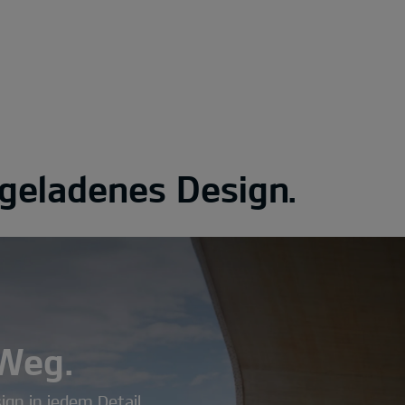
eladenes Design.
 Weg.
gn in jedem Detail.