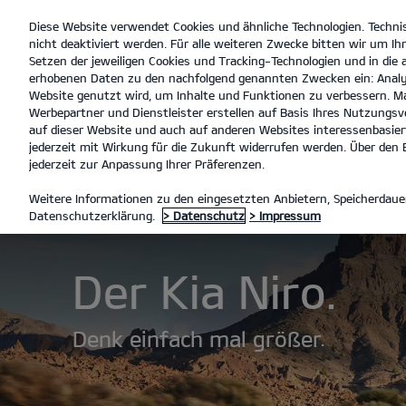
Diese Website verwendet Cookies und ähnliche Technologien. Techni
open
nicht deaktiviert werden. Für alle weiteren Zwecke bitten wir um Ihr
menu
Setzen der jeweiligen Cookies und Tracking-Technologien und in die
erhobenen Daten zu den nachfolgend genannten Zwecken ein: Analy
Website genutzt wird, um Inhalte und Funktionen zu verbessern. Ma
Werbepartner und Dienstleister erstellen auf Basis Ihres Nutzungsve
En
auf dieser Website und auch auf anderen Websites interessenbasiert
jederzeit mit Wirkung für die Zukunft widerrufen werden. Über den B
MODELLE
NIRO
ENTDECKE
jederzeit zur Anpassung Ihrer Präferenzen.
Weitere Informationen zu den eingesetzten Anbietern, Speicherdauer
Datenschutzerklärung.
> Datenschutz
> Impressum
Der Kia Niro.
Denk einfach mal größer.