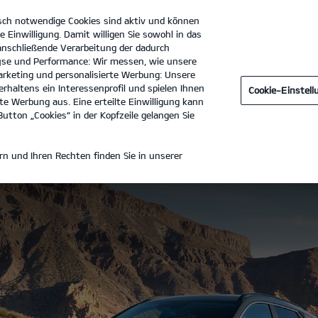
sch notwendige Cookies sind aktiv und können
e Einwilligung. Damit willigen Sie sowohl in das
 anschließende Verarbeitung der dadurch
se und Performance: Wir messen, wie unsere
Autohaus Brüggemann GmbH & Co. KG
Tel. :
0231 - 84900
rketing und personalisierte Werbung: Unsere
rhaltens ein Interessenprofil und spielen Ihnen
Cookie-Einstel
tdecken
Technische Daten
Galerie
Preisliste herunte
e Werbung aus. Eine erteilte Einwilligung kann
utton „Cookies“ in der Kopfzeile gelangen Sie
N
n und Ihren Rechten finden Sie in unserer