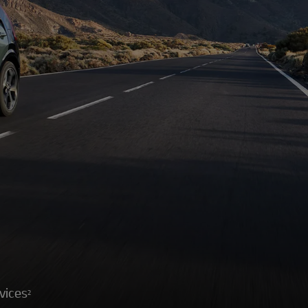
vices
2