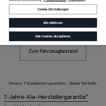
Cookie-Einstellungen
Unser Kia Gebrauchtwagenprogramm mit seinen 7
Kundenversprechen bietet dir ein "Rundum-Sorglos-Paket".
Entdecke unser Qualitätssiegel für deinen neuen Kia
Alle ablehnen
Zertifizierten Gebrauchtwagen.
Alle Cookies akzeptieren
Zum Fahrzeugbestand
Unsere 7 Kundenversprechen – Deine Vorteile.
7-Jahre-Kia-Herstellergarantie*