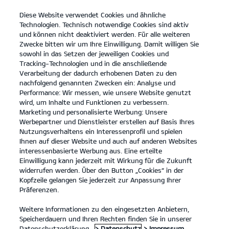
Diese Website verwendet Cookies und ähnliche
open
Technologien. Technisch notwendige Cookies sind aktiv
menu
und können nicht deaktiviert werden. Für alle weiteren
KONTAKT
Zwecke bitten wir um Ihre Einwilligung. Damit willigen Sie
sowohl in das Setzen der jeweiligen Cookies und
Tracking-Technologien und in die anschließende
KIA ZERTIFIZIERTE GEBRAUCHTWAGEN
Verarbeitung der dadurch erhobenen Daten zu den
nachfolgend genannten Zwecken ein: Analyse und
KIA ZERTIFIZIERTE GEBRAUCHTWAGEN
Performance: Wir messen, wie unsere Website genutzt
wird, um Inhalte und Funktionen zu verbessern.
Marketing und personalisierte Werbung: Unsere
Werbepartner und Dienstleister erstellen auf Basis Ihres
Nutzungsverhaltens ein Interessenprofil und spielen
Ihnen auf dieser Website und auch auf anderen Websites
interessenbasierte Werbung aus. Eine erteilte
Einwilligung kann jederzeit mit Wirkung für die Zukunft
widerrufen werden. Über den Button „Cookies“ in der
Kopfzeile gelangen Sie jederzeit zur Anpassung Ihrer
Präferenzen.
Weitere Informationen zu den eingesetzten Anbietern,
Speicherdauern und Ihren Rechten finden Sie in unserer
Kia Gebrauchtwagenprogramm
Datenschutzerklärung.
> Datenschutz
> Impressum