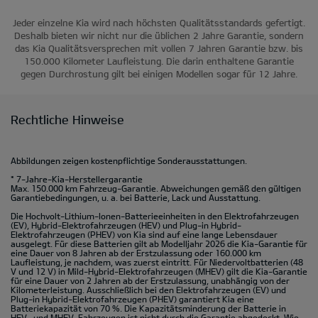
Jeder einzelne Kia wird nach höchsten Qualitätsstandards gefertigt.
Deshalb bieten wir nicht nur die üblichen 2 Jahre Garantie, sondern
das Kia Qualitätsversprechen mit vollen 7 Jahren Garantie bzw. bis
150.000 Kilometer Laufleistung. Die darin enthaltene Garantie
gegen Durchrostung gilt bei einigen Modellen sogar für 12 Jahre.
Rechtliche Hinweise
Abbildungen zeigen kostenpflichtige Sonderausstattungen.
* 7-Jahre-Kia-Herstellergarantie
Max. 150.000 km Fahrzeug-Garantie. Abweichungen gemäß den gültigen
Garantiebedingungen, u. a. bei Batterie, Lack und Ausstattung.
Die Hochvolt-Lithium-Ionen-Batterieeinheiten in den Elektrofahrzeugen
(EV), Hybrid-Elektrofahrzeugen (HEV) und Plug-in Hybrid-
Elektrofahrzeugen (PHEV) von Kia sind auf eine lange Lebensdauer
ausgelegt. Für diese Batterien gilt ab Modelljahr 2026 die Kia-Garantie für
eine Dauer von 8 Jahren ab der Erstzulassung oder 160.000 km
Laufleistung, je nachdem, was zuerst eintritt. Für Niedervoltbatterien (48
V und 12 V) in Mild-Hybrid-Elektrofahrzeugen (MHEV) gilt die Kia-Garantie
für eine Dauer von 2 Jahren ab der Erstzulassung, unabhängig von der
Kilometerleistung. Ausschließlich bei den Elektrofahrzeugen (EV) und
Plug-in Hybrid-Elektrofahrzeugen (PHEV) garantiert Kia eine
Batteriekapazität von 70 %. Die Kapazitätsminderung der Batterie in
HEV- und MHEV-Fahrzeugen ist nicht durch die Garantie abgedeckt. Wie